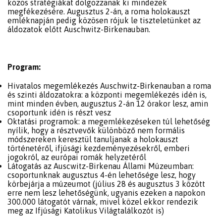
közös stratégiákat dolgozzanak ki mindezek
megfékezésére. Augusztus 2-án, a roma holokauszt
emléknapján pedig közösen rójuk le tiszteletünket az
áldozatok előtt Auschwitz-Birkenauban.
Program:
Hivatalos megemlékezés Auschwitz-Birkenauban a roma
és szinti áldozatokra: a központi megemlékezés idén is,
mint minden évben, augusztus 2-án 12 órakor lesz, amin
csoportunk idén is részt vesz
Oktatási programok: a megemlékezéseken túl lehetőség
nyílik, hogy a résztvevők különböző nem formális
módszereken keresztül tanuljanak a holokauszt
történetéről, ifjúsági kezdeményezésekről, emberi
jogokról, az európai romák helyzetéről
Látogatás az Auscwitz-Birkenau Állami Múzeumban:
csoportunknak augusztus 4-én lehetősége lesz, hogy
körbejárja a múzeumot (július 28 és augusztus 3 között
erre nem lesz lehetőségünk, ugyanis ezeken a napokon
300.000 látogatót várnak, mivel közel ekkor rendezik
meg az Ifjúsági Katolikus Világtalálkozót is)