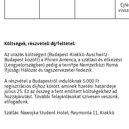
Éjfé
viss
Költségek, részvételi díj/feltétel:
Az utazás költségeit (Budapest-Krakkó-Auschwitz-
Budapest között) a Phiren Amenca, a szállást és étkezést
(Lengyelországban) pedig a ternYpe Nemzetközi Roma
Ifjúsági Hálózat és tagszervezetei fedezik.
A részvétel a Budapestről indulóknak 5.000 Ft
regisztrációs díjhoz kötött, aminek fizetési határideje
július 25. Ez az összeg a fent említett költségekhez ad
hozzájárulást. További felajánlásokat szívesen veszünk,
elfogadunk.
Szállás: Nawojka Student Hotel, Reymonta 11, Krakkó