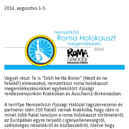
2016. augusztus 1-5.
Vegyél részt Te is “Dikh he Na Bister” (Nézd és ne
feledd!) elnevezésű, nemzetközi roma holokauszt
megemlékezésünkkel egybekötött ifjúsági
rendezvényünkön Krakkóban és Auschwitz-Birkenauban.
A ternYpe Nemzetközi Ifjúsági Hálózat tagszervezetei és
partnerei idén 350 fiatalt várnak Krakkóba, hogy idén is
minél több fiatal tanuljon a roma holokauszt történetéről,
az Európában egyre terjedő cigányellenességről,
szélsőséges nézetekről és közbeszédről, illetve hogy