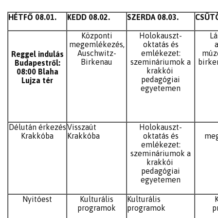
HÉTFŐ 08.01.
KEDD 08.02.
SZERDA 08.03.
CSÜTÖ
Központi
Holokauszt-
Lá
megemlékezés,
oktatás és
Auschwitz-
emlékezet:
múz
Reggel indulás
Birkenau
szemináriumok a
birke
Budapestről:
krakkói
08:00 Blaha
pedagógiai
Lujza tér
egyetemen
Délután érkezés
Visszaút
Holokauszt-
Krakkóba
Krakkóba
oktatás és
meg
emlékezet:
szemináriumok a
krakkói
pedagógiai
egyetemen
Nyitóest
Kulturális
Kulturális
K
programok
programok
p