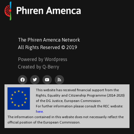
The Phiren Amenca Network
All Rights Reserved © 2019
Powered by Wordpress
Created by Q-Berry
This website has received financial support from the
Rights, Equality and Citizenship Programme (2014-2020)
of the DG Justice, European Commission.
For further information please consult the REC website:
here
.
The information contained in this website does not necessarily reflect the
official position of the European Commission.