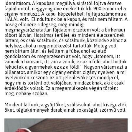
identitásom. A kapuban megállva, sírástól fojtva érezve,
fájdalomtól meggyengülve énekeltük kb. 900 emberrel a
cigány himnuszt. A kapu, képzeletbeli fejfája számomra a
HALÁL volt. Elindultunk be a kapun, és már nem féltem. A
hőség ellenére ridegség, még mindig
megmagyarázhatatlan fájdalom érzetem volt a birkenaui
tábort látván. Hatalmas terület, és mindent életszerűnek
láttam, és csak sétáltunk, és sétáltunk, közeledve ahhoz a
helyhez, ahol a megemlékezést tartották. Meleg volt,
nem bírtam állni, és leültem a fűbe, ahol ez első
gondolatom és megérzésem az volt, hogy „Istenem, itt
vannak a hamvaik, itt van a vérük, ez az a föld, ahol holtak
feküdtek a gyermekek ez az a föld!” Nagyon vártam azt a
pillanatot, amikor egy cigány ember, cigány nyelven. a mi
nyelvünkön köszönti az ott jelenlévőket,és mondja el,
hogy mi is történt ott valójában, mindazoknak, akik csak
érdeklődök voltak. Ez a megemlékezés végén történt
meg, néhány szóban.
Mindent láttunk, a gyűjtőket, szállásukat, ahol kivégezték
őket, téglakémények darabjainak sokaságát, szörnyű volt.