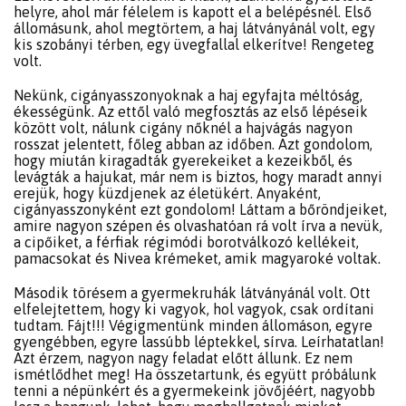
helyre, ahol már félelem is kapott el a belépésnél. Első
állomásunk, ahol megtörtem, a haj látványánál volt, egy
kis szobányi térben, egy üvegfallal elkerítve! Rengeteg
volt.
Nekünk, cigányasszonyoknak a haj egyfajta méltóság,
ékességünk. Az ettől való megfosztás az első lépéseik
között volt, nálunk cigány nőknél a hajvágás nagyon
rosszat jelentett, főleg abban az időben. Azt gondolom,
hogy miután kiragadták gyerekeiket a kezeikből, és
levágták a hajukat, már nem is biztos, hogy maradt annyi
erejük, hogy küzdjenek az életükért. Anyaként,
cigányasszonyként ezt gondolom! Láttam a bőröndjeiket,
amire nagyon szépen és olvashatóan rá volt írva a nevük,
a cipőiket, a férfiak régimódi borotválkozó kellékeit,
pamacsokat és Nivea krémeket, amik magyaroké voltak.
Második törésem a gyermekruhák látványánál volt. Ott
elfelejtettem, hogy ki vagyok, hol vagyok, csak ordítani
tudtam. Fájt!!! Végigmentünk minden állomáson, egyre
gyengébben, egyre lassúbb léptekkel, sírva. Leírhatatlan!
Azt érzem, nagyon nagy feladat előtt állunk. Ez nem
ismétlődhet meg! Ha összetartunk, és együtt próbálunk
tenni a népünkért és a gyermekeink jövőjéért, nagyobb