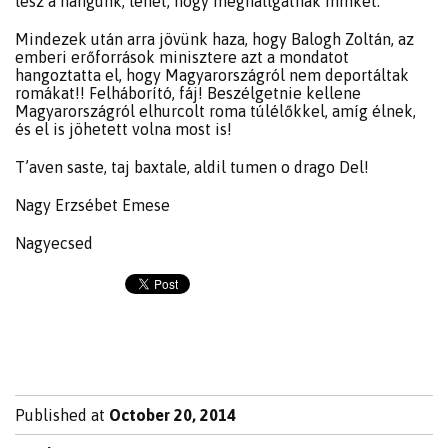
lesz a hangunk, lehet, hogy meghallgatnak minket.
Mindezek után arra jövünk haza, hogy Balogh Zoltán, az
emberi erőforrások minisztere azt a mondatot
hangoztatta el, hogy Magyarországról nem deportáltak
romákat!! Felháborító, fáj! Beszélgetnie kellene
Magyarországról elhurcolt roma túlélőkkel, amíg élnek,
és el is jöhetett volna most is!
T’aven saste, taj baxtale, aldil tumen o drago Del!
Nagy Erzsébet Emese
Nagyecsed
Published at
October 20, 2014