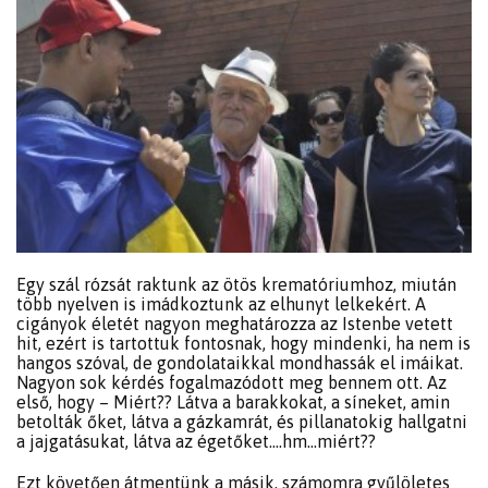
Egy szál rózsát raktunk az ötös krematóriumhoz, miután
több nyelven is imádkoztunk az elhunyt lelkekért. A
cigányok életét nagyon meghatározza az Istenbe vetett
hit, ezért is tartottuk fontosnak, hogy mindenki, ha nem is
hangos szóval, de gondolataikkal mondhassák el imáikat.
Nagyon sok kérdés fogalmazódott meg bennem ott. Az
első, hogy – Miért?? Látva a barakkokat, a síneket, amin
betolták őket, látva a gázkamrát, és pillanatokig hallgatni
a jajgatásukat, látva az égetőket….hm…miért??
Ezt követően átmentünk a másik, számomra gyűlöletes