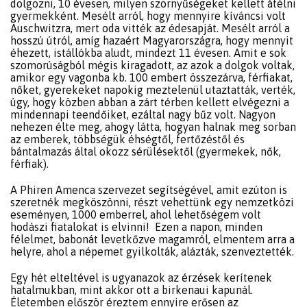
dolgozni, 10 évesen, milyen szörnyűségeket kellett átélni
gyermekként. Mesélt arról, hogy mennyire kíváncsi volt
Auschwitzra, mert oda vitték az édesapját. Mesélt arról a
hosszú útról, amíg hazaért Magyarországra, hogy mennyit
éhezett, istállókba aludt, mindezt 11 évesen. Amit e sok
szomorúságból mégis kiragadott, az azok a dolgok voltak,
amikor egy vagonba kb. 100 embert összezárva, férfiakat,
nőket, gyerekeket napokig meztelenül utaztatták, verték,
úgy, hogy közben abban a zárt térben kellett elvégezni a
mindennapi teendőiket, ezáltal nagy bűz volt. Nagyon
nehezen élte meg, ahogy látta, hogyan halnak meg sorban
az emberek, többségük éhségtől, fertőzéstől és
bántalmazás által okozz sérülésektől (gyermekek, nők,
férfiak).
A Phiren Amenca szervezet segítségével, amit ezúton is
szeretnék megköszönni, részt vehettünk egy nemzetközi
eseményen, 1000 emberrel, ahol lehetőségem volt
hodászi fiatalokat is elvinni! Ezen a napon, minden
félelmet, babonát levetkőzve magamról, elmentem arra a
helyre, ahol a népemet gyilkolták, alázták, szenveztették.
Egy hét elteltével is ugyanazok az érzések kerítenek
hatalmukban, mint akkor ott a birkenaui kapunál.
Életemben először éreztem ennyire erősen az