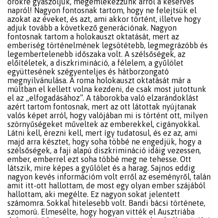
örökre gyászoljuk, megemlékezzünk arról a keserves
napról! Nagyon fontosnak tartom, hogy ne felejtsük el
azokat az éveket, és azt, ami akkor történt, illetve hogy
adjuk tovább a következő generációnak. Nagyon
fontosnak tartom a holokauszt oktatását, mert az
emberiség történelmének legsötétebb, legmegrázóbb és
legembertelenebb időszaka volt. A szélsőségek, az
előítéletek, a diszkrimináció, a félelem, a gyűlölet
együttesének szégyenteljes és hátborzongató
megnyilvánulása. A roma holokauszt oktatását már a
múltban el kellett volna kezdeni, de csak most jutottunk
el az „elfogadásához”. A táborokba való elzarándoklást
azért tartom fontosnak, mert az ott látottak nyújtanak
valós képet arról, hogy valójában mi is történt ott, milyen
szörnyűségeket műveltek az emberekkel, cigányokkal.
Látni kell, érezni kell, mert így tudatosul, és ez az, ami
majd arra késztet, hogy soha többé ne engedjük, hogy a
szélsőségek, a faji alapú diszkrimináció idáig vezessen,
ember, emberrel ezt soha többé meg ne tehesse. Ott
látszik, mire képes a gyűlölet és a harag. Sajnos eddig
nagyon kevés információm volt erről az eseményről, talán
amit itt-ott hallottam, de most egy olyan ember szájából
hallottam, aki megélte. Ez nagyon sokat jelentett
számomra. Sokkal hitelesebb volt. Bandi bácsi története,
szomorú. Elmesélte, hogy hogyan vitték el Ausztriába