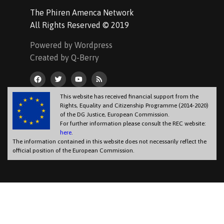
The Phiren Amenca Network
All Rights Reserved © 2019
Powered by Wordpress
Created by Q-Berry
This website has received financial support from the
Rights, Equality and Citizenship Programme (2014-2020)
of the DG Justice, European Commission.
For further information please consult the REC website:
here
.
The information contained in this website does not necessarily reflect the
official position of the European Commission.