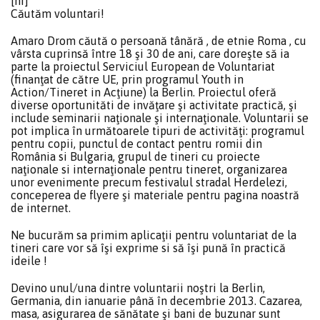
[hr]
Căutăm voluntari!
Amaro Drom căută o persoană tânără , de etnie Roma , cu
vârsta cuprinsă între 18 şi 30 de ani, care doreşte să ia
parte la proiectul Serviciul European de Voluntariat
(finanţat de către UE, prin programul Youth in
Action/Tineret in Acţiune) la Berlin. Proiectul oferă
diverse oportunităti de invăţare şi activitate practică, şi
include seminarii naţionale şi internaţionale. Voluntarii se
pot implica în următoarele tipuri de activităţi: programul
pentru copii, punctul de contact pentru romii din
România si Bulgaria, grupul de tineri cu proiecte
naţionale si internaţionale pentru tineret, organizarea
unor evenimente precum festivalul stradal Herdelezi,
conceperea de flyere şi materiale pentru pagina noastră
de internet.
Ne bucurăm sa primim aplicaţii pentru voluntariat de la
tineri care vor să îşi exprime si să îşi pună în practică
ideile !
Devino unul/una dintre voluntarii noştri la Berlin,
Germania, din ianuarie până în decembrie 2013. Cazarea,
masa, asigurarea de sănătate şi bani de buzunar sunt