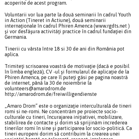
acoperite de acest program.
Voluntarii vor lua parte la două seminarii în cadrul Youth
in Action (Tineret in Actiune), două seminarii
internaţionale în cadrul Phiren Amenca (www.rgdts.net )
şi vor desfăşura activităţi practice în cadrul fundaţiei din
Germania.
Tinerii cu vârsta între 18 si 30 de ani din România pot
aplica.
Trimiteţi scrisoarea voastră de motivaţie (dacă e posibil
în limba engleză), CV -ul şi formularul de aplicaţie de la
Phiren Amenca, pe care îl puteţi găsi pe pagina noastră
de internet, până la 30 de noiembrie la
volunteers@amarodrom.de
http://amarodrom.de/freiwilligendienste
„Amaro Drom” este o organizaţie interculturală de tineri
romi si ne-romi. Ne concentrăm pe proiecte socio-
culturale cu tineri, încurajarea iniţiativei, mobilizare,
stabilirea de contacte şi dorim să sprijinăm increderea
tinerilor romi în sine şi participarea lor socio-politică. Ca
tineri europeni dorim să contribuim la crearea unei