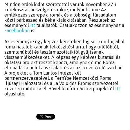
Minden érdeklődőt szeretettel várunk november 27-i
kerekasztal-beszélgetésünkre, melynek címe Az
emlékezés szerepe a romák és a többségi társadalom
közti párbeszéd és béke kialakításában. Részletek az
eseményről
itt
találhatók. Csatlakozzon az eseményhez a
Facebookon
is!
Az eseményre egy képzés keretében fog sor kerülni, ahol
roma fiatalok kapnak felkészítést arra, hogy túlélőktől,
szemtanúktól és leszármazottaiktól gyűjtsenek
visszaemlékezéseket. A képzés egy kétéves kutatási és
oktatási projekt részét képezi, amelynek címe Roma
ellenállás a holokauszt alatt és az azt követő időszakban.
A projektet a Tom Lantos Intézet két
partnerszervezetével, a TernYpe Nemzetközi Roma
Ifjúsági Hálózattal és a La Voix des Rroms szervezettel
közösen indította el. Bővebb információ a projektről
itt
olvasható.