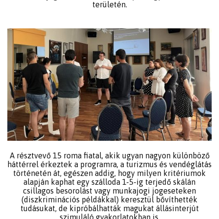
területén.
A résztvevő 15 roma fiatal, akik ugyan nagyon különböző
háttérrel érkeztek a programra, a turizmus és vendéglátás
történetén át, egészen addig, hogy milyen kritériumok
alapján kaphat egy szálloda 1-5-ig terjedő skálán
csillagos besorolást vagy munkajogi jogeseteken
(diszkriminációs példákkal) keresztül bővíthették
tudásukat, de kipróbálhatták magukat állásinterjút
szimuláló gyakorlatokban is.